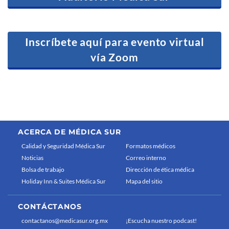
Inscríbete aquí para evento virtual
vía Zoom
ACERCA DE MÉDICA SUR
Calidad y Seguridad Médica Sur
Formatos médicos
Noticias
Correo interno
Bolsa de trabajo
Dirección de ética médica
Holiday Inn & Suites Médica Sur
Mapa del sitio
CONTÁCTANOS
contactanos@medicasur.org.mx
¡Escucha nuestro podcast!