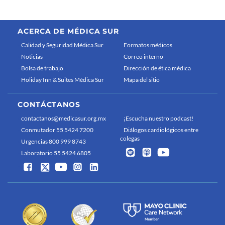
ACERCA DE MÉDICA SUR
Calidad y Seguridad Médica Sur
Formatos médicos
Noticias
Correo interno
Bolsa de trabajo
Dirección de ética médica
Holiday Inn & Suites Médica Sur
Mapa del sitio
CONTÁCTANOS
contactanos@medicasur.org.mx
¡Escucha nuestro podcast!
Conmutador 55 5424 7200
Diálogos cardiológicos entre
colegas
Urgencias 800 999 8743
Laboratorio 55 5424 6805