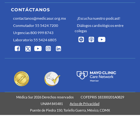
CONTÁCTANOS
contactanos@medicasur.org.mx
¡Escucha nuestro podcast!
Conmutador 55 5424 7200
Diálogos cardiológicos entre
colegas
Urgencias 800 999 8743
Laboratorio 55 5424 6805
Médica Sur 2026 Derechos reservados
COFEPRIS 183300201A0829
UNAM 845481
Aviso de Privacidad
Puente de Piedra 150, Toriello Guerra, México, CDMX