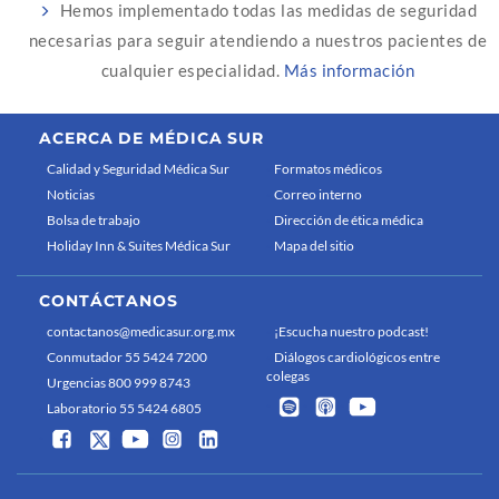
Hemos implementado todas las medidas de seguridad
necesarias para seguir atendiendo a nuestros pacientes de
cualquier especialidad.
Más información
ACERCA DE MÉDICA SUR
Calidad y Seguridad Médica Sur
Formatos médicos
Noticias
Correo interno
Bolsa de trabajo
Dirección de ética médica
Holiday Inn & Suites Médica Sur
Mapa del sitio
CONTÁCTANOS
contactanos@medicasur.org.mx
¡Escucha nuestro podcast!
Conmutador 55 5424 7200
Diálogos cardiológicos entre
colegas
Urgencias 800 999 8743
Laboratorio 55 5424 6805