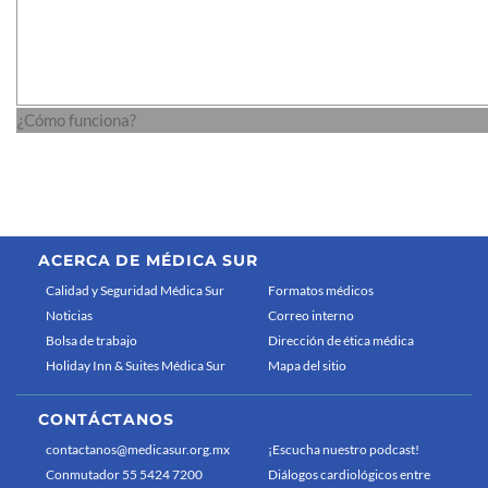
¿Cómo funciona?
ACERCA DE MÉDICA SUR
Calidad y Seguridad Médica Sur
Formatos médicos
Noticias
Correo interno
Bolsa de trabajo
Dirección de ética médica
Holiday Inn & Suites Médica Sur
Mapa del sitio
CONTÁCTANOS
contactanos@medicasur.org.mx
¡Escucha nuestro podcast!
Conmutador 55 5424 7200
Diálogos cardiológicos entre