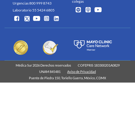
colegas
Urgencias 800 999 8743
Laboratorio 55 5424 6805
Médica Sur 2026 Derechos reservados
COFEPRIS 183300201A0829
UNAM 845481
Aviso de Privacidad
Puente de Piedra 150, Toriello Guerra, México, CDMX