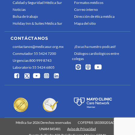
Calidad y Seguridad Médica Sur
Formatos médicos
Noticias
Correo interno
Bolsa de trabajo
Dirección de ética médica
Holiday Inn & Suites Médica Sur
Mapa del sitio
CONTÁCTANOS
contactanos@medicasur.org.mx
¡Escucha nuestro podcast!
Conmutador 55 5424 7200
Diálogos cardiológicos entre
colegas
Urgencias 800 999 8743
Laboratorio 55 5424 6805
Médica Sur 2026 Derechos reservados
COFEPRIS 183300201A0829
UNAM 845481
Aviso de Privacidad