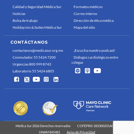
Calidad y Seguridad Médica Sur
Formatos médicos
Noticias
Correo interno
Bolsa de trabajo
Dirección de ética médica
Holiday Inn & Suites Médica Sur
Mapa del sitio
CONTÁCTANOS
contactanos@medicasur.org.mx
¡Escucha nuestro podcast!
Conmutador 55 5424 7200
Diálogos cardiológicos entre
colegas
Urgencias 800 999 8743
Laboratorio 55 5424 6805
Médica Sur 2026 Derechos reservados
COFEPRIS 183300201A0829
UNAM 845481
Aviso de Privacidad