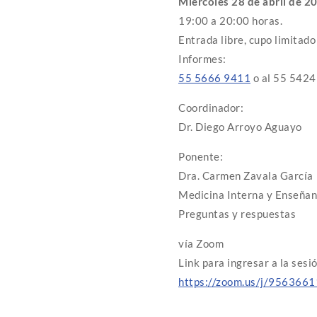
Miércoles 28 de abril de 2
19:00 a 20:00 horas.
Entrada libre, cupo limitado
Informes:
55 5666 9411
o al 55 5424
Coordinador:
Dr. Diego Arroyo Aguayo
Ponente:
Dra. Carmen Zavala García
Medicina Interna y Enseña
Preguntas y respuestas
vía Zoom
Link para ingresar a la sesi
https://zoom.us/j/956366