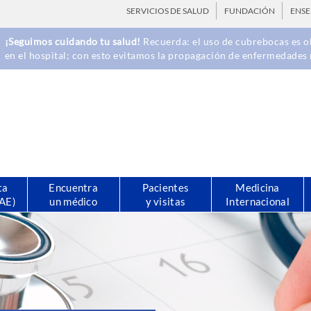
SERVICIOS DE SALUD
FUNDACIÓN
ENS
¡Seguimos cuidando tu salud!
Recuerda: el uso de cubrebocas es ob
en el hospital; con esto evitamos la propagación de enfermedades 
ta
Encuentra
Pacientes
Medicina
CAE)
un médico
y visitas
Internacional