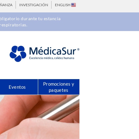
EÑANZA
INVESTIGACIÓN
ENGLISH
ligatorio durante tu estancia
respiratorias.
Promociones y
Eventos
paquetes