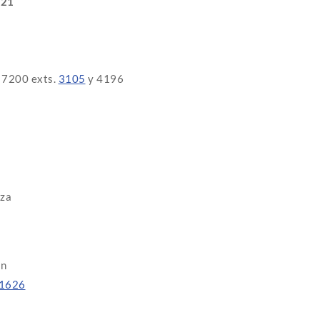
021
 7200 exts.
3105
y 4196
nza
ón
11626