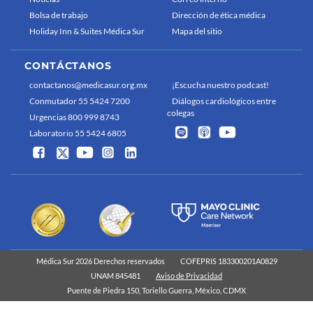
Bolsa de trabajo
Dirección de ética médica
Holiday Inn & Suites Médica Sur
Mapa del sitio
CONTÁCTANOS
contactanos@medicasur.org.mx
¡Escucha nuestro podcast!
Conmutador 55 5424 7200
Diálogos cardiológicos entre
colegas
Urgencias 800 999 8743
Laboratorio 55 5424 6805
Médica Sur 2026 Derechos reservados
COFEPRIS 183300201A0829
UNAM 845481
Aviso de Privacidad
Puente de Piedra 150, Toriello Guerra, México, CDMX