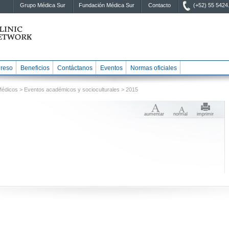
Grupo Médica Sur
Fundación Médica Sur
Contacto
(+52) 55 5424
greso
Beneficios
Contáctanos
Eventos
Normas oficiales
Médicos
>
Eventos académicos y socioculturales
> 2015
aumentar
normal
imprimir