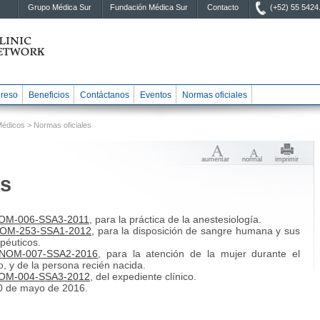
Grupo Médica Sur
Fundación Médica Sur
Contacto
(+52) 55 5424
greso
Beneficios
Contáctanos
Eventos
Normas oficiales
Médicos
> Normas oficiales
aumentar
normal
imprimir
es
OM-006-SSA3-2011
, para la práctica de la anestesiología.
OM-253-SSA1-2012
, para la disposición de sangre humana y sus
péuticos.
NOM-007-SSA2-2016
, para la atención de la mujer durante el
, y de la persona recién nacida.
OM-004-SSA3-2012
, del expediente clínico.
10 de mayo de 2016.