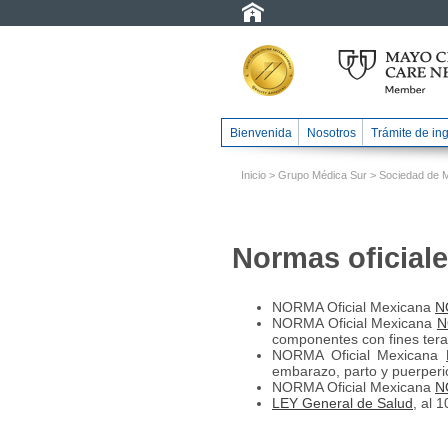
Bienvenida
Nosotros
Trámite de in
Inicio
>
Grupo Médica Sur
>
Sociedad de 
Normas oficial
NORMA Oficial Mexicana
N
NORMA Oficial Mexicana
N
componentes con fines tera
NORMA Oficial Mexicana
embarazo, parto y puerperio
NORMA Oficial Mexicana
N
LEY General de Salud
, al 