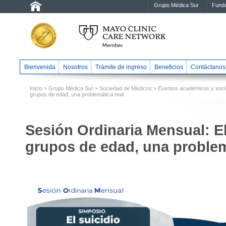
Grupo Médica Sur
Funda
Bienvenida
Nosotros
Trámite de ingreso
Beneficios
Contáctanos
Inicio
>
Grupo Médica Sur
>
Sociedad de Médicos
>
Eventos académicos y soci
grupos de edad, una problemática real
Sesión Ordinaria Mensual: El
grupos de edad, una problem