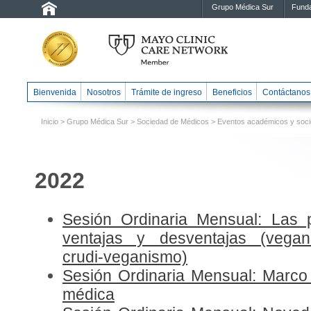
Grupo Médica Sur
Funda
Bienvenida
Nosotros
Trámite de ingreso
Beneficios
Contáctanos
Inicio
>
Grupo Médica Sur
>
Sociedad de Médicos
>
Eventos académicos y soci
2022
Sesión Ordinaria Mensual: Las pr
ventajas y desventajas (vegani
crudi-veganismo)
Sesión Ordinaria Mensual: Marco j
médica