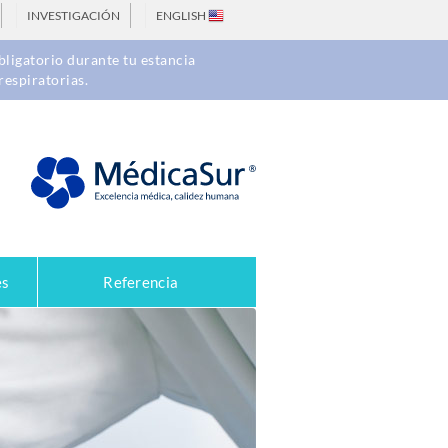
INVESTIGACIÓN
ENGLISH
ligatorio durante tu estancia
respiratorias.
es
Referencia