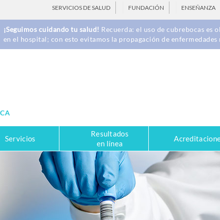
SERVICIOS DE SALUD
FUNDACIÓN
ENSEÑANZA
¡Seguimos cuidando tu salud!
Recuerda: el uso de cubrebocas es ob
en el hospital; con esto evitamos la propagación de enfermedades 
ICA
Resultados
Servicios
Acreditacion
en línea