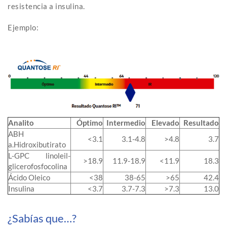
resistencia a insulina.
Ejemplo:
Analito
Óptimo
Intermedio
Elevado
Resultado
ABH
<3.1
3.1-4.8
>4.8
3.7
a.Hidroxibutirato
L-GPC linoleil-
>18.9
11.9-18.9
<11.9
18.3
glicerofosfocolina
Ácido Oleico
<38
38-65
>65
42.4
Insulina
<3.7
3.7-7.3
>7.3
13.0
¿Sabías que…?