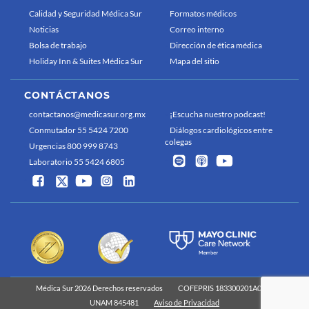
Calidad y Seguridad Médica Sur
Formatos médicos
Noticias
Correo interno
Bolsa de trabajo
Dirección de ética médica
Holiday Inn & Suites Médica Sur
Mapa del sitio
CONTÁCTANOS
contactanos@medicasur.org.mx
¡Escucha nuestro podcast!
Conmutador 55 5424 7200
Diálogos cardiológicos entre
colegas
Urgencias 800 999 8743
Laboratorio 55 5424 6805
Médica Sur 2026 Derechos reservados
COFEPRIS 183300201A0829
UNAM 845481
Aviso de Privacidad